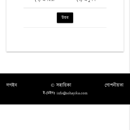
উত্তর
লগইন
© সহায়িকা
গোপনীয়তা
ই-মেইলঃ info@sohayika.com