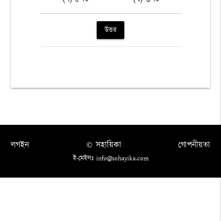
উত্তর
লগইন
© সহায়িকা
গোপনীয়তা
ই-মেইলঃ info@sohayika.com