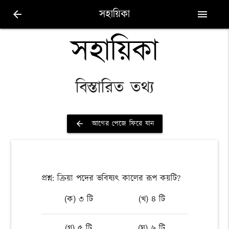
সহায়িকা
arrow_back
menu
সহায়িকা
বিস্তারিত তথ্য
আগের পেজে ফিরে যান
arrow_back
প্রশ্ন: ক্রিয়া পদের ভবিষ্যৎ কালের রূপ কয়টি?
(ক) ৩ টি
(খ) ৪ টি
(গ) ৫ টি
(ঘ) ৬ টি