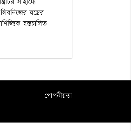
রটির সাহায্যে
িবনিজের যন্ত্রের
ণিজ্যিক হস্তচালিত
গোপনীয়তা