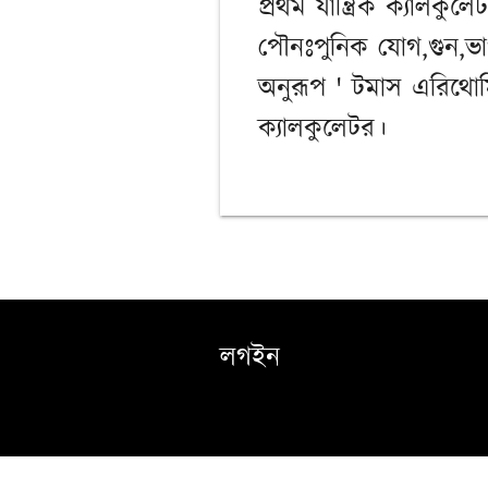
প্রথম যান্ত্রিক ক্যালক
পৌনঃপুনিক যোগ,গুন,ভাগ
অনুরূপ ' টমাস এরিথোমিট
ক্যালকুলেটর।
লগইন