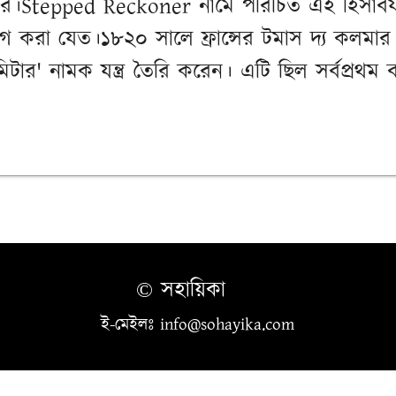
ুলেটর।Stepped Reckoner নামে পরিচিত এই হিসাবযন্ত্
 করা যেত।১৮২০ সালে ফ্রান্সের টমাস দ্য কলমার ল
ার' নামক যন্ত্র তৈরি করেন। এটি ছিল সর্বপ্রথম বা
© সহায়িকা
ই-মেইলঃ info@sohayika.com