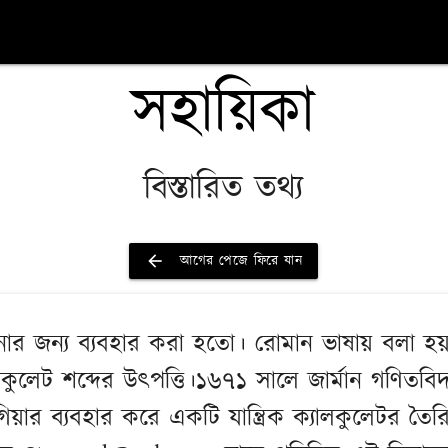
সহায়িকা
বিস্তারিত তথ্য
arrow_back
আগের পেজে ফিরে যান
নার জন্য ব্যবহার করা হতো। রোমান ভাষায় বলা হয় 
লকুলেট শব্দের উৎপত্তি।১৬৭১ সালে জার্মান গণিতব
 গিয়ার ব্যবহার করে একটি যান্ত্রিক ক্যালকুলেটর তৈ