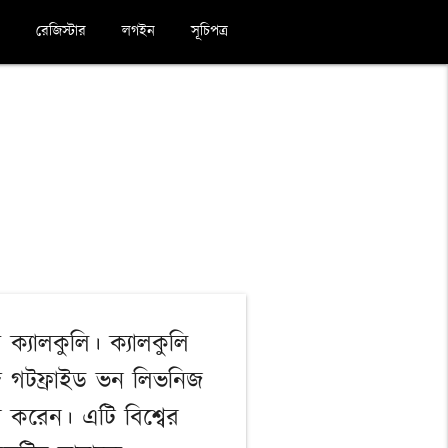
রেজিস্টার
লগইন
সূচিপত্র
ক্যালকুলি। ক্যালকুলি
িদ গটফ্রাইড ভন লিভনিজ
রি করেন। এটি বিশ্বের