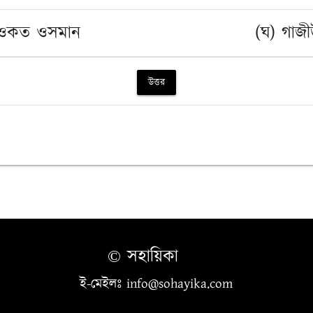
শওকত ওসমান
(ঘ) গাজ
উত্তর
© সহায়িকা
ই-মেইলঃ info@sohayika.com