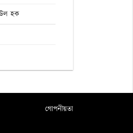
ীউল হক
গোপনীয়তা