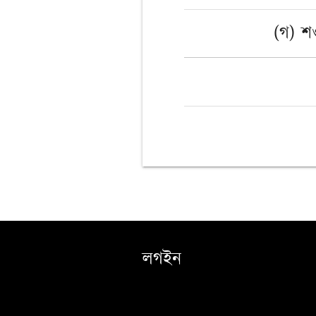
(গ) 
লগইন