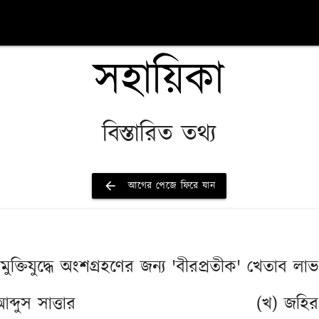
সহায়িকা
বিস্তারিত তথ্য
arrow_back
আগের পেজে ফিরে যান
ক মুক্তিযুদ্ধে অংশগ্রহণের জন্য 'বীরপ্রতীক' খেতাব ল
ব্দুস সাত্তার
(খ) জহির