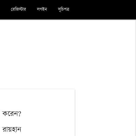
রেজিস্টার
লগইন
সূচিপত্র
াভ করেন?
 রায়হান