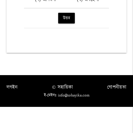
উত্তর
লগইন
© সহায়িকা
গোপনীয়তা
ই-মেইলঃ info@sohayika.com