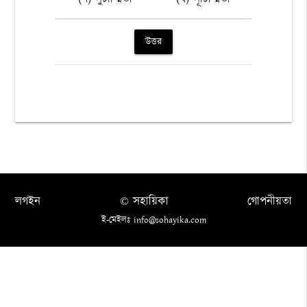
উত্তর
লগইন
© সহায়িকা
গোপনীয়তা
ই-মেইলঃ info@sohayika.com