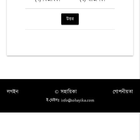
উত্তর
লগইন
© সহায়িকা
গোপনীয়তা
ই-মেইলঃ info@sohayika.com