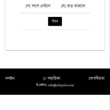
(গ) সাপে নেউলে
(ঘ) হাড় হাভাতে
উত্তর
লগইন
© সহায়িকা
গোপনীয়তা
ই-মেইলঃ info@sohayika.com