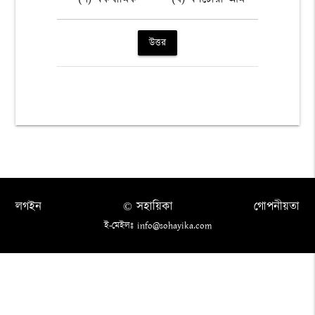
উত্তর
লগইন
© সহায়িকা
গোপনীয়তা
ই-মেইলঃ info@sohayika.com