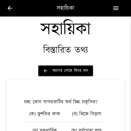
সহায়িকা
arrow_back
menu
সহায়িকা
বিস্তারিত তথ্য
আগের পেজে ফিরে যান
arrow_back
প্রশ্ন: কোন বাগধারাটির অর্থ ভিন্ন প্রকৃতির?
(ক) ভুশন্ডির কাক
(খ) ভিজে বিড়াল
(গ) বকধার্মিক
(ঘ) বর্ণচোরা আম