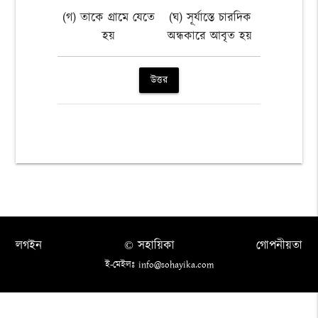
(গ) তাকে গ্রামে যেতে
(ঘ) সূর্যাস্তে চারদিক
হয়
অন্ধকারে আবৃত হয়
উত্তর
লগইন
© সহায়িকা
গোপনীয়তা
ই-মেইলঃ info@sohayika.com