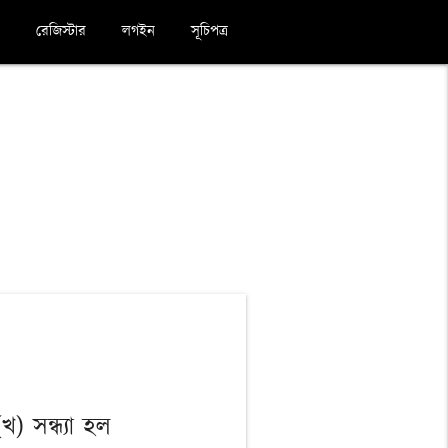
রেজিস্টার
লগইন
সূচিপত্র
(খ) সন্ধ্যা হল