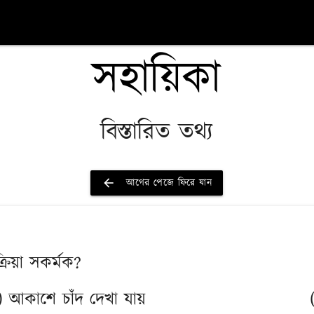
সহায়িকা
বিস্তারিত তথ্য
arrow_back
আগের পেজে ফিরে যান
ক্রিয়া সকর্মক?
) আকাশে চাঁদ দেখা যায়