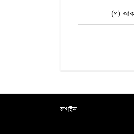
(গ) আকা
লগইন