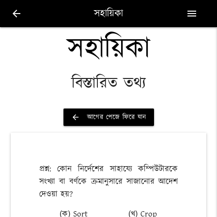
সহায়িকা
arrow_back
menu
সহায়িকা
বিস্তারিত তথ্য
আগের পেজে ফিরে যান
arrow_back
প্রশ্ন: কোন নির্দেশের সাহায্যে কম্পিউটারকে
সংখ্যা বা বর্ণকে ক্রমানুসারে সাজানোর আদেশ
দেওয়া হয়?
(ক) Sort
(খ) Crop