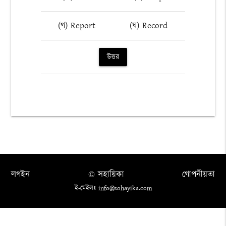
(গ) Report
(ঘ) Record
উত্তর
লগইন
© সহায়িকা
গোপনীয়তা
ই-মেইলঃ info@sohayika.com