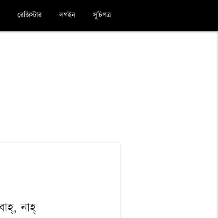
রেজিস্টার
লগইন
সূচিপত্র
বাহ্, নাহ্