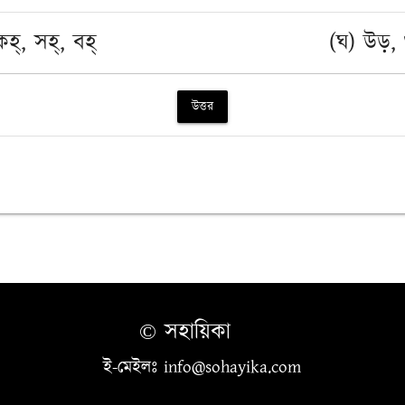
হ্, সহ্, বহ্
(ঘ) উড়, 
উত্তর
© সহায়িকা
ই-মেইলঃ info@sohayika.com