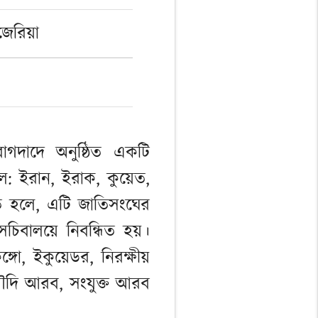
েরিয়া
বাগদাদে অনুষ্ঠিত একটি
ল: ইরান, ইরাক, কুয়েত,
রিত হলে, এটি জাতিসংঘের
বালয়ে নিবন্ধিত হয়।
্গো, ইকুয়েডর, নিরক্ষীয়
 সৌদি আরব, সংযুক্ত আরব