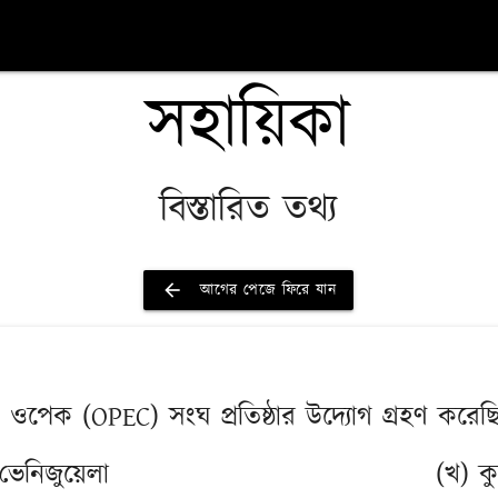
সহায়িকা
বিস্তারিত তথ্য
arrow_back
আগের পেজে ফিরে যান
থম ওপেক (OPEC) সংঘ প্রতিষ্ঠার উদ্যোগ গ্রহণ করেছ
ভেনিজুয়েলা
(খ) কু