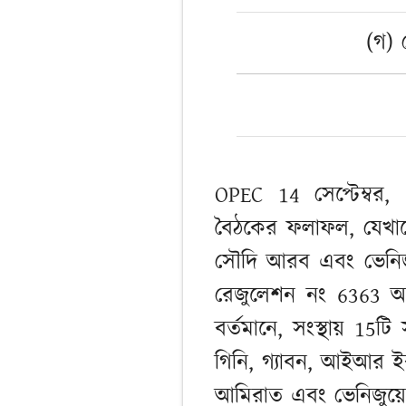
(গ)
OPEC 14 সেপ্টেম্বর, 
বৈঠকের ফলাফল, যেখানে 
সৌদি আরব এবং ভেনিজুয়
রেজুলেশন নং 6363 অন
বর্তমানে, সংস্থায় 15টি
গিনি, গ্যাবন, আইআর ইর
আমিরাত এবং ভেনিজুয়ে