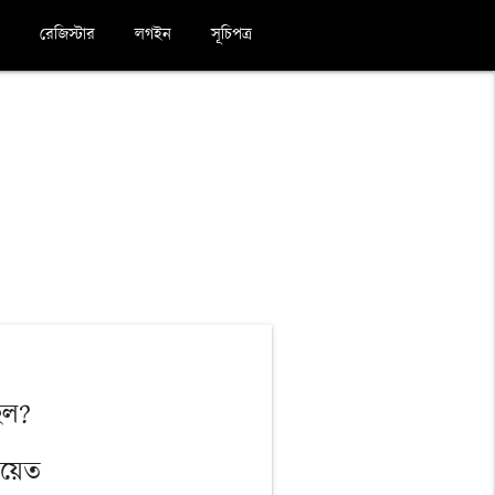
রেজিস্টার
লগইন
সূচিপত্র
িল?
য়েত