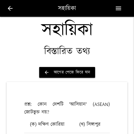
সহায়িকা
arrow_back
menu
সহায়িকা
বিস্তারিত তথ্য
আগের পেজে ফিরে যান
arrow_back
প্রশ্ন: কোন দেশটি 'আসিয়ান' (ASEAN)
জোটভুক্ত নয়?
(ক) দক্ষিণ কোরিয়া
(খ) সিঙ্গাপুর