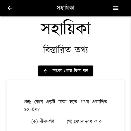
সহায়িকা
arrow_back
menu
সহায়িকা
বিস্তারিত তথ্য
আগের পেজে ফিরে যান
arrow_back
প্রশ্ন: কোন গ্রন্থটি ঢাকা হতে প্রথম প্রকাশিত
হয়েছিল?
(ক) নীলদর্পণ
(খ) মেঘনাদবধ কাব্য