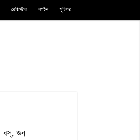
রেজিস্টার
লগইন
সূচিপত্র
 বস্, শুন্