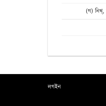
(গ) নিখ্, 
লগইন