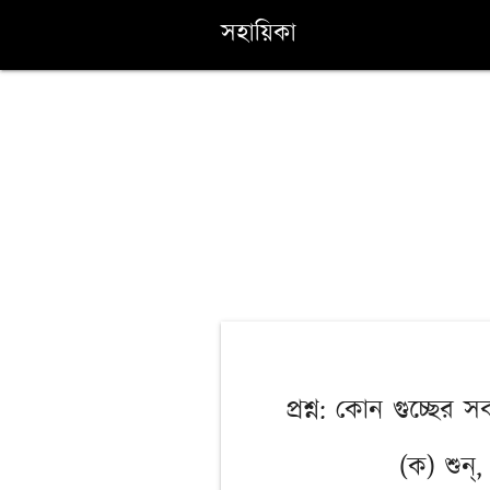
সহায়িকা
প্রশ্ন: কোন গুচ্ছের স
(ক) শুন্,