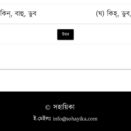
কিন্, বাহু, ডুব
(ঘ) কিহ্, ডুব,
উত্তর
© সহায়িকা
ই-মেইলঃ info@sohayika.com