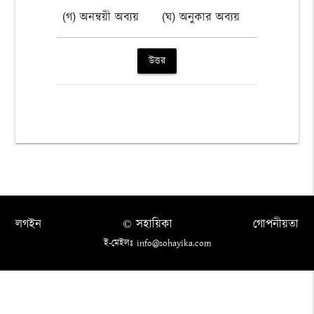
(গ) অনন্বয়ী অব্যয়
(ঘ) অনুকার অব্যয়
উত্তর
লগইন
© সহায়িকা
গোপনীয়তা
ই-মেইলঃ info@sohayika.com