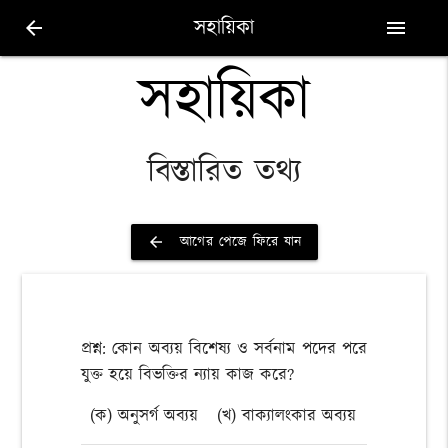
সহায়িকা
arrow_back
menu
সহায়িকা
বিস্তারিত তথ্য
আগের পেজে ফিরে যান
arrow_back
প্রশ্ন: কোন অব্যয় বিশেষ্য ও সর্বনাম পদের পরে
যুক্ত হয়ে বিভক্তির ন্যায় কাজ করে?
(ক) অনুসর্গ অব্যয়
(খ) বাক্যালংকার অব্যয়