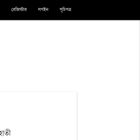
রেজিস্টার
লগইন
সূচিপত্র
হাতী