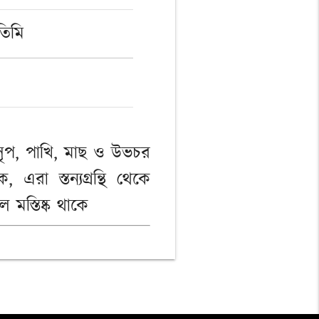
তিমি
সরীসৃপ, পাখি, মাছ ও উভচর
 এরা স্তন্যগ্রন্থি থেকে
মস্তিষ্ক থাকে