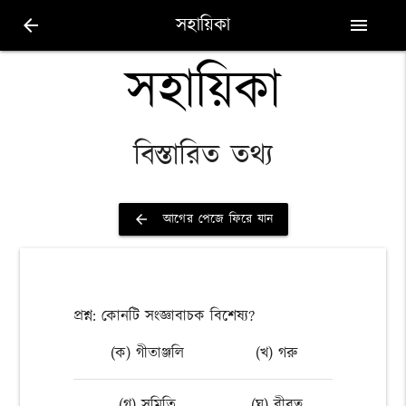
সহায়িকা
arrow_back
menu
সহায়িকা
বিস্তারিত তথ্য
আগের পেজে ফিরে যান
arrow_back
প্রশ্ন: কোনটি সংজ্ঞাবাচক বিশেষ্য?
(ক) গীতাঞ্জলি
(খ) গরু
(গ) সমিতি
(ঘ) বীরত্ব