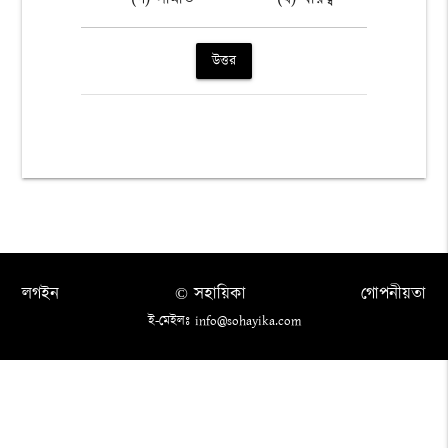
উত্তর
লগইন
© সহায়িকা
গোপনীয়তা
ই-মেইলঃ info@sohayika.com