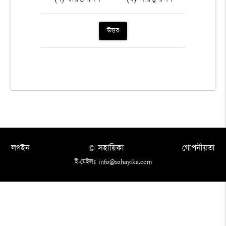
উত্তর
লগইন
© সহায়িকা
গোপনীয়তা
ই-মেইলঃ info@sohayika.com