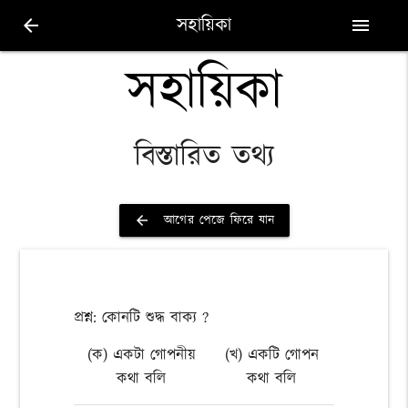
সহায়িকা
arrow_back
menu
সহায়িকা
বিস্তারিত তথ্য
আগের পেজে ফিরে যান
arrow_back
প্রশ্ন: কোনটি শুদ্ধ বাক্য ?
(ক) একটা গোপনীয়
(খ) একটি গোপন
কথা বলি
কথা বলি