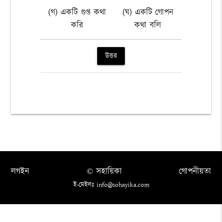
(গ) একটি গুপ্ত কথা
(ঘ) একটি গোপন
করি
কথা বলি
উত্তর
লগইন
© সহায়িকা
গোপনীয়তা
ই-মেইলঃ info@sohayika.com