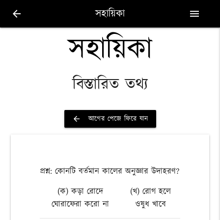
সহায়িকা
arrow_back
menu
সহায়িকা
বিস্তারিত তথ্য
আগের পেজে ফিরে যান
arrow_back
প্রশ্ন: কোনটি বর্তমান কালের অনুজ্ঞার উদাহরণ?
(ক) কড়া রোদে
(খ) রোগ হলে
ঘোরাফেরা করো না
ওষুধ খাবে