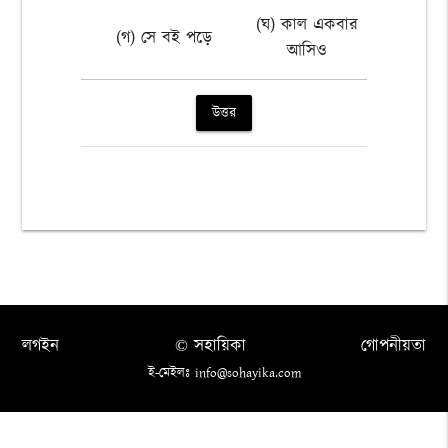
(ঘ) কাল একবার
(গ) সে বই পড়ে
আসিও
উত্তর
লগইন
© সহায়িকা
গোপনীয়তা
ই-মেইলঃ info@sohayika.com