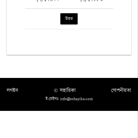
উত্তর
লগইন
© সহায়িকা
গোপনীয়তা
ই-মেইলঃ info@sohayika.com