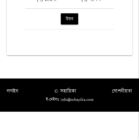
উত্তর
লগইন
© সহায়িকা
গোপনীয়তা
ই-মেইলঃ info@sohayika.com