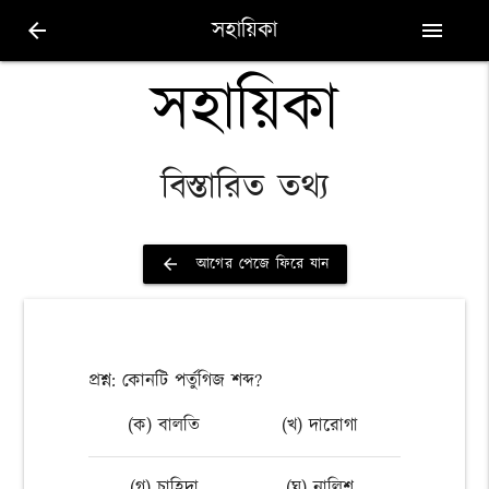
সহায়িকা
arrow_back
menu
সহায়িকা
বিস্তারিত তথ্য
আগের পেজে ফিরে যান
arrow_back
প্রশ্ন: কোনটি পর্তুগিজ শব্দ?
(ক) বালতি
(খ) দারোগা
(গ) চাহিদা
(ঘ) নালিশ