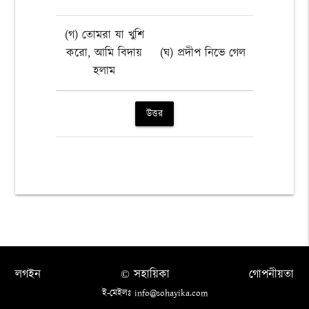
(গ) তোমরা যা খুশি
করো, আমি বিদায়
(ঘ) প্রদীপ নিভে গেল
হলাম
উত্তর
লগইন
© সহায়িকা
গোপনীয়তা
ই-মেইলঃ info@sohayika.com