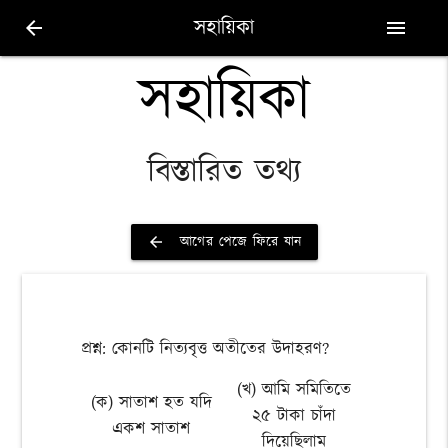
সহায়িকা
arrow_back
menu
সহায়িকা
বিস্তারিত তথ্য
আগের পেজে ফিরে যান
arrow_back
প্রশ্ন: কোনটি নিত্যবৃত্ত অতীতের উদাহরণ?
(খ) আমি সমিতিতে
(ক) সাতাশ হত যদি
২৫ টাকা চাঁদা
একশ সাতাশ
দিয়েছিলাম