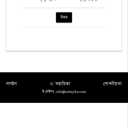
উত্তর
লগইন
© সহায়িকা
গোপনীয়তা
ই-মেইলঃ info@sohayika.com