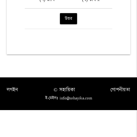
উত্তর
লগইন
© সহায়িকা
গোপনীয়তা
ই-মেইলঃ info@sohayika.com