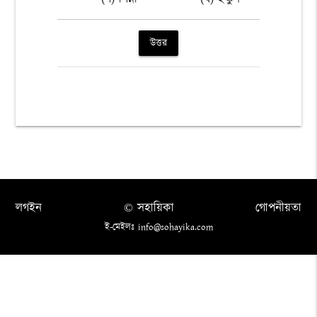
উত্তর
লগইন
© সহায়িকা
গোপনীয়তা
ই-মেইলঃ info@sohayika.com