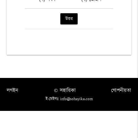
উত্তর
লগইন
© সহায়িকা
গোপনীয়তা
ই-মেইলঃ info@sohayika.com