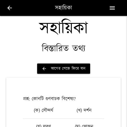
সহায়িকা
arrow_back
menu
সহায়িকা
বিস্তারিত তথ্য
আগের পেজে ফিরে যান
arrow_back
প্রশ্ন: কোনটি গুণবাচক বিশেষ্য?
(ক) সৌন্দর্য
(খ) দর্শন
(গ) লবণ
(ঘ) ভোজন