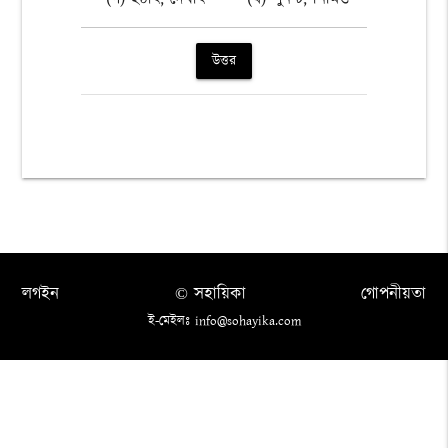
উত্তর
লগইন
© সহায়িকা
গোপনীয়তা
ই-মেইলঃ info@sohayika.com