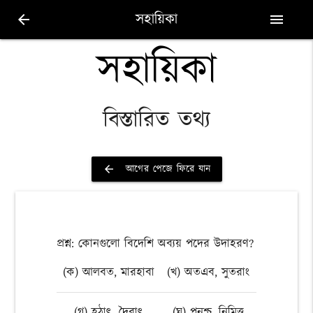
সহায়িকা
arrow_back
menu
সহায়িকা
বিস্তারিত তথ্য
আগের পেজে ফিরে যান
arrow_back
প্রশ্ন: কোনগুলো বিদেশি অব্যয় পদের উদাহরণ?
(ক) আলবত, মারহাবা
(খ) অতএব, সুতরাং
(গ) হঠাৎ, দৈবাৎ
(ঘ) পুনশ্চ, নিমিত্ত