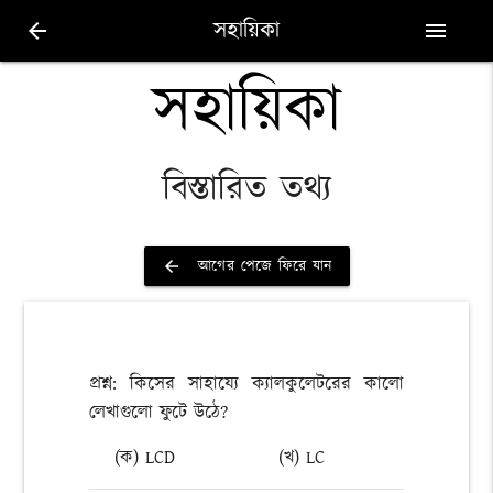
সহায়িকা
arrow_back
menu
সহায়িকা
বিস্তারিত তথ্য
আগের পেজে ফিরে যান
arrow_back
প্রশ্ন: কিসের সাহায্যে ক্যালকুলেটরের কালো
লেখাগুলো ফুটে উঠে?
(ক) LCD
(খ) LC