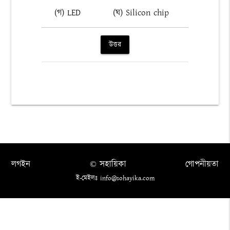
(গ) LED
(ঘ) Silicon chip
উত্তর
লগইন
© সহায়িকা
গোপনীয়তা
ই-মেইলঃ info@sohayika.com