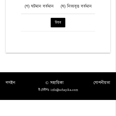
(গ) ঘটমান বর্তমান
(ঘ) নিত্যবৃত্ত বর্তমান
উত্তর
লগইন
© সহায়িকা
গোপনীয়তা
ই-মেইলঃ info@sohayika.com