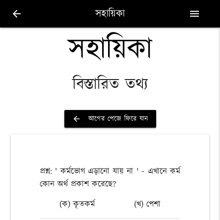
সহায়িকা
arrow_back
menu
সহায়িকা
বিস্তারিত তথ্য
আগের পেজে ফিরে যান
arrow_back
প্রশ্ন: ' কর্মভোগ এড়ানো যায় না ' - এখানে কর্ম
কোন অর্থ প্রকাশ করেছে?
(ক) কৃতকর্ম
(খ) পেশা