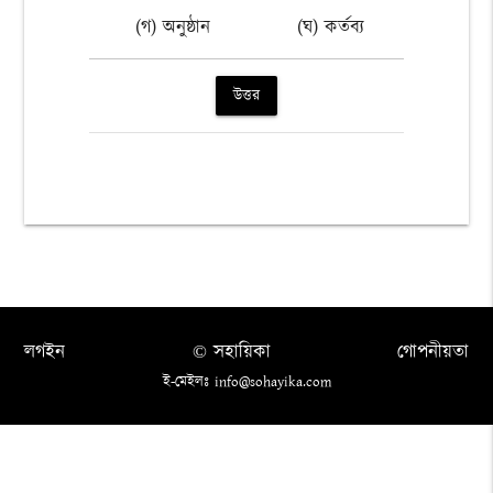
(গ) অনুষ্ঠান
(ঘ) কর্তব্য
উত্তর
লগইন
© সহায়িকা
গোপনীয়তা
ই-মেইলঃ info@sohayika.com