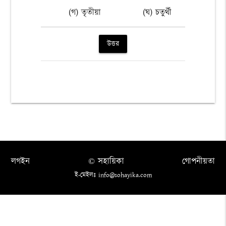
(গ) তৃতীয়া
(ঘ) চতুর্থী
উত্তর
লগইন
© সহায়িকা
গোপনীয়তা
ই-মেইলঃ info@sohayika.com