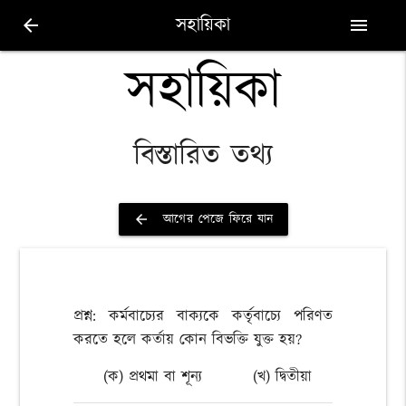
সহায়িকা
arrow_back
menu
সহায়িকা
বিস্তারিত তথ্য
আগের পেজে ফিরে যান
arrow_back
প্রশ্ন: কর্মবাচ্যের বাক্যকে কর্তৃবাচ্যে পরিণত
করতে হলে কর্তায় কোন বিভক্তি যুক্ত হয়?
(ক) প্রথমা বা শূন্য
(খ) দ্বিতীয়া