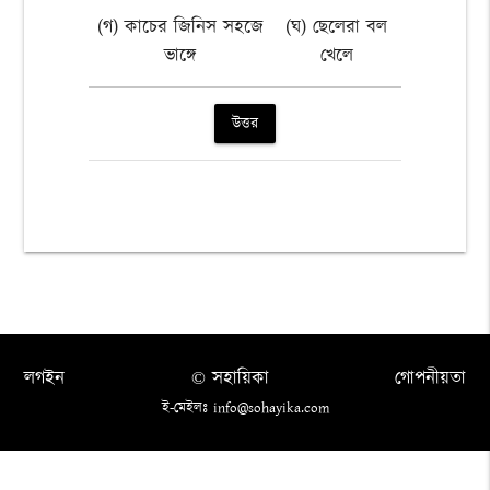
(গ) কাচের জিনিস সহজে
(ঘ) ছেলেরা বল
ভাঙ্গে
খেলে
উত্তর
লগইন
© সহায়িকা
গোপনীয়তা
ই-মেইলঃ info@sohayika.com