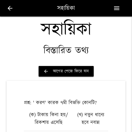
সহায়িকা
arrow_back
menu
সহায়িকা
বিস্তারিত তথ্য
আগের পেজে ফিরে যান
arrow_back
প্রশ্ন: ' করণ' কারক ৭মী বিভক্তি কোনটি?
(ক) টাকায় কিনা হয়/
(খ) নতুন ধান্যে
রিকশায় এসেছি
হবে নবান্ন