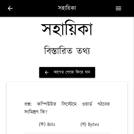
সহায়িকা
arrow_back
menu
সহায়িকা
বিস্তারিত তথ্য
আগের পেজে ফিরে যান
arrow_back
প্রশ্ন: কম্পিউটার সিস্টেমে ওয়ার্ড গঠনের
সংমিশ্রণ কি?
(ক) Bits
(খ) Bytes