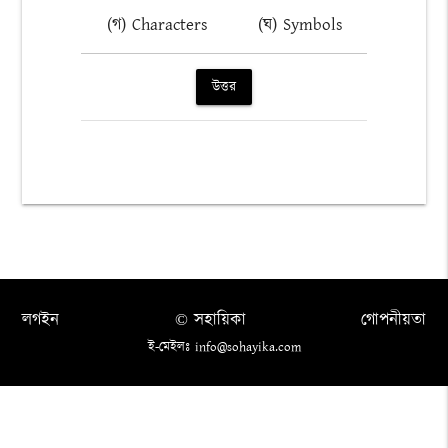
(গ) Characters
(ঘ) Symbols
উত্তর
লগইন
© সহায়িকা
গোপনীয়তা
ই-মেইলঃ info@sohayika.com