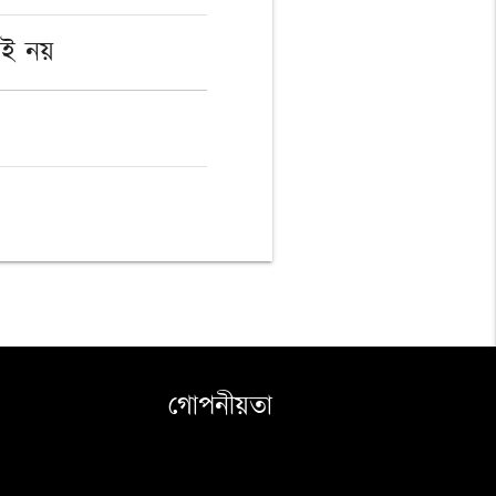
িই নয়
গোপনীয়তা