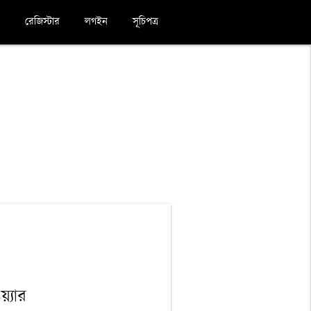
রেজিস্টার
লগইন
সূচিপত্র
়্যার