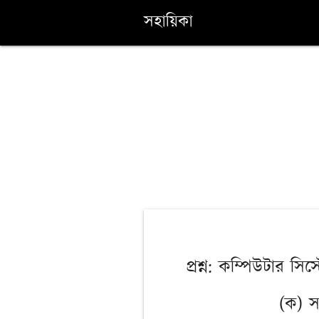
সহায়িকা
প্রশ্ন: কম্পিউটার সিস
(ক) স