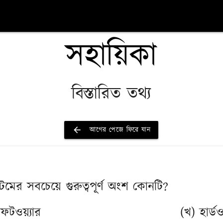
সহায়িকা
বিস্তারিত তথ্য
arrow_back
আগের পেজে ফিরে যান
্টেমের সবচেয়ে গুরুত্বপূর্ণ অংশ কোনটি?
ফটওয়্যার
(খ) হার্ডওয