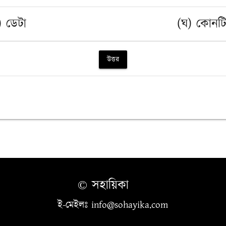
) ডেটা
(ঘ) কোনট
উত্তর
© সহায়িকা
ই-মেইলঃ info@sohayika.com