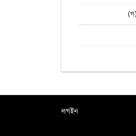
(গ
লগইন