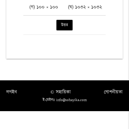
(গ) ১০০ × ১০০
(ঘ) ১০৩২ × ১০৩২
উত্তর
লগইন
© সহায়িকা
গোপনীয়তা
ই-মেইলঃ info@sohayika.com