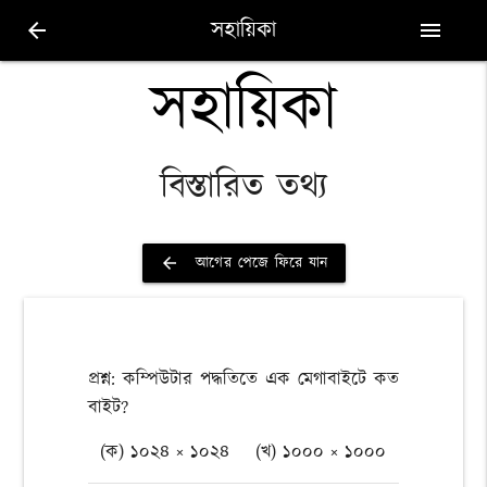
সহায়িকা
arrow_back
menu
সহায়িকা
বিস্তারিত তথ্য
আগের পেজে ফিরে যান
arrow_back
প্রশ্ন: কম্পিউটার পদ্ধতিতে এক মেগাবাইটে কত
বাইট?
(ক) ১০২৪ × ১০২৪
(খ) ১০০০ × ১০০০