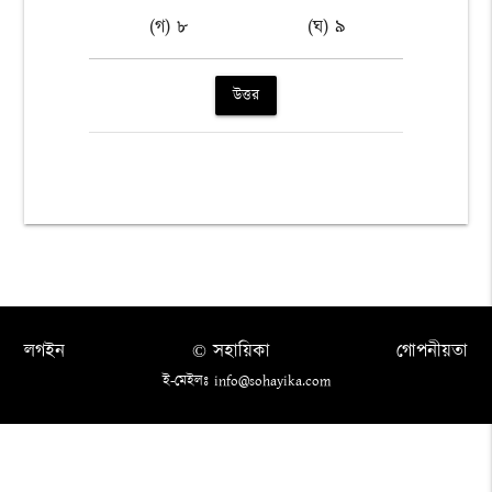
(গ) ৮
(ঘ) ৯
উত্তর
লগইন
© সহায়িকা
গোপনীয়তা
ই-মেইলঃ info@sohayika.com