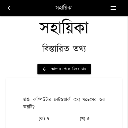
সহায়িকা
arrow_back
menu
সহায়িকা
বিস্তারিত তথ্য
আগের পেজে ফিরে যান
arrow_back
প্রশ্ন: কম্পিউটার নেটওয়ার্ক OSI মডেমের স্তর
কয়টি?
(ক) ৭
(খ) ৫