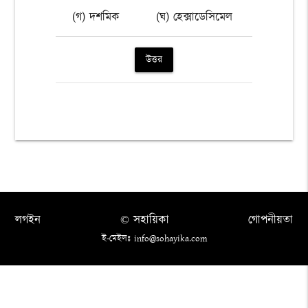
(গ) দশমিক
(ঘ) হেক্সাডেসিমেল
উত্তর
লগইন
© সহায়িকা
গোপনীয়তা
ই-মেইলঃ info@sohayika.com