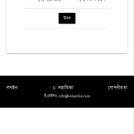
উত্তর
লগইন
© সহায়িকা
গোপনীয়তা
ই-মেইলঃ info@sohayika.com