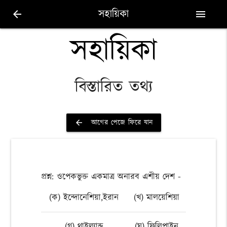
সহায়িকা
arrow_back
menu
সহায়িকা
বিস্তারিত তথ্য
আগের পেজে ফিরে যান
arrow_back
প্রশ্ন: ওপেকভুক্ত একমাত্র অনারব এশীয় দেশ -
(ক) ইন্দোনেশিয়া,ইরান
(খ) মালয়েশিয়া
(গ) থাইল্যান্ড
(ঘ) ফিলিপাইন