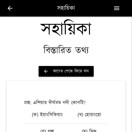
সহায়িকা
arrow_back
menu
সহায়িকা
বিস্তারিত তথ্য
আগের পেজে ফিরে যান
arrow_back
প্রশ্ন: এশিয়ার দীর্ঘতম নদী কোনটি?
(ক) ইয়াংসিকিয়াং
(খ) হোয়াংহো
(গ) গঙ্গা
(ঘ) সিন্ধু