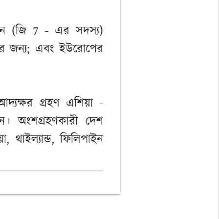
াপান (জি 7 - এর সদস্য)
রার জন্য; এবং ইউরোপের
ক্ষর গ্রহণ এশিয়া -
েলন। অংশগ্রহণকারী দেশ
়া, থাইল্যান্ড, ফিলিপাইন