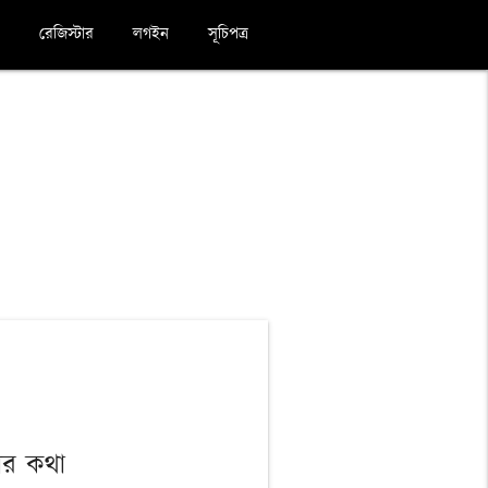
রেজিস্টার
লগইন
সূচিপত্র
ার কথা