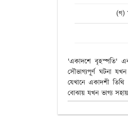
(গ)
'একাদশে বৃহস্পতি' এ
সৌভাগ্যপূর্ণ ঘটনা যখ
যেখানে একাদশী তিথি
বোঝায় যখন ভাগ্য সহা