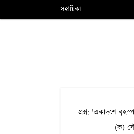
সহায়িকা
প্রশ্ন: 'একাদশে বৃহস
(ক) সৌ