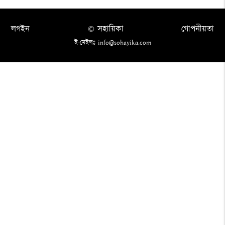
লগইন
© সহায়িকা
গোপনীয়তা
ই-মেইলঃ info@sohayika.com