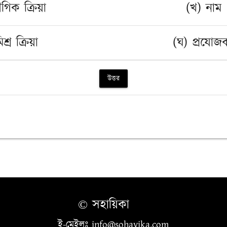
গিক ক্রিয়া
(খ) নাম 
শ্র ক্রিয়া
(ঘ) প্রযোজক
উত্তর
© সহায়িকা
ই-মেইলঃ info@sohayika.com