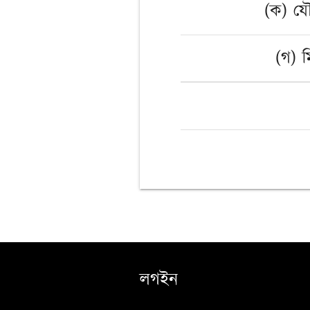
(ক) যৌ
(গ) মি
লগইন