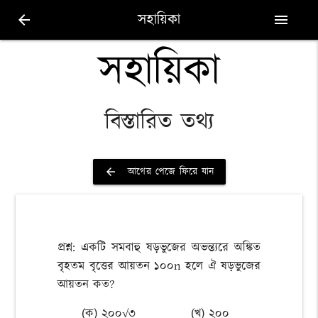
সহায়িকা
arrow_back
menu
সহায়িকা
বিস্তারিত তথ্য
আগের পেজে ফিরে যান
arrow_back
প্রশ্ন: একটি সমবাহু ষড়ভুজের অভন্ত্যরে অঙ্কিত
বৃহতম বৃত্তের আয়তন ১০০n হলে ঐ ষড়ভুজের
আয়তন কত?
(ক) ২০০√৩
(খ) ২০০