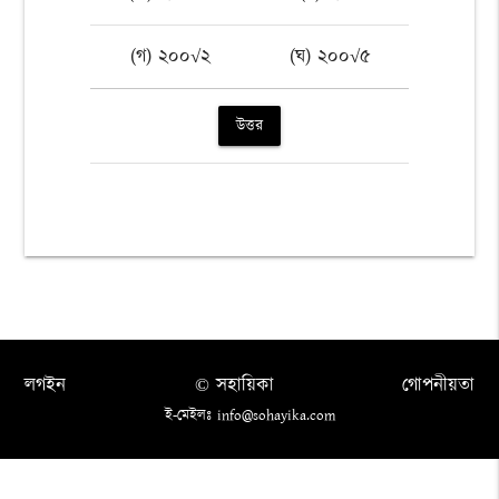
(গ) ২০০√২
(ঘ) ২০০√৫
উত্তর
লগইন
© সহায়িকা
গোপনীয়তা
ই-মেইলঃ info@sohayika.com