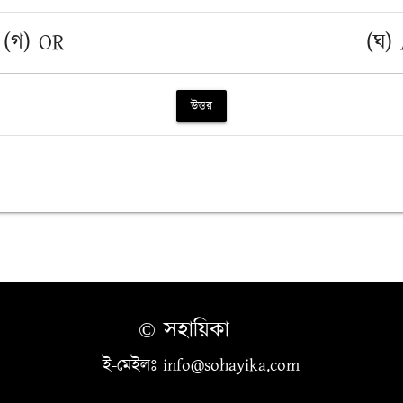
(গ) OR
(ঘ)
উত্তর
© সহায়িকা
ই-মেইলঃ info@sohayika.com