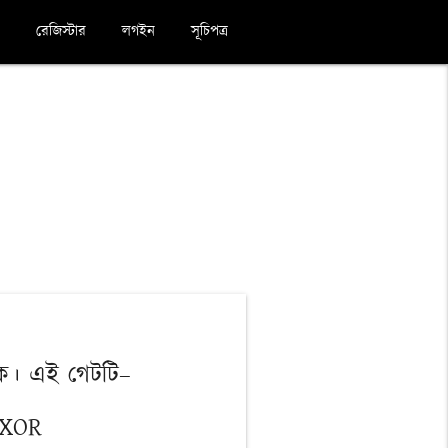
রেজিস্টার
লগইন
সূচিপত্র
ে। এই গেটটি–
 XOR