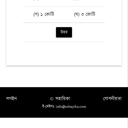
(গ) ১ কোটি
(ঘ) ৩ কোটি
উত্তর
লগইন
© সহায়িকা
গোপনীয়তা
ই-মেইলঃ info@sohayika.com